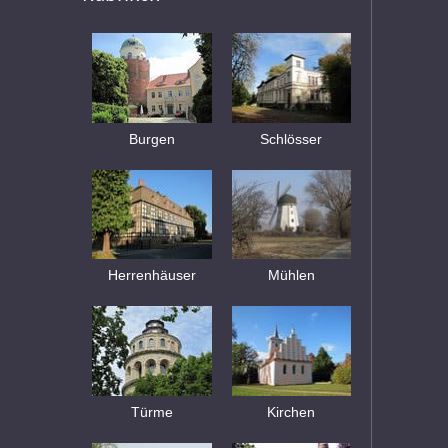
Burgen
Schlösser
Herrenhäuser
Mühlen
Türme
Kirchen