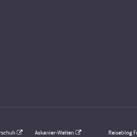
rschuh
Askanier-Welten
Reiseblog F