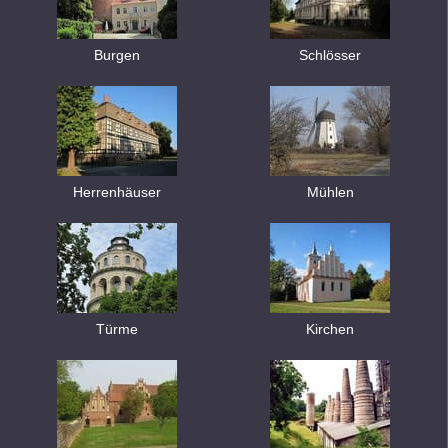
Burgen
Schlösser
Herrenhäuser
Mühlen
Türme
Kirchen