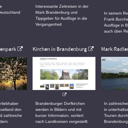
ne
Interessante Zeitreisen in der
Deutschland
Mark Brandenburg und
In seinem Re
Tippgeber für Ausflüge in die
Frank Burche
Vergangenheit
Ausflüge in 
auch über Re
nenpark
Kirchen in Brandenburg
Mark Radle
rliebhaber
Brandenburger Dorfkirchen
In zahlreiche
velland den
werden in Bildern und mit
in unterhalt
d zahlreiche
kurzer Information, sortiert
Touren durch
dern.
nach Landkreisen vorgestellt.
Brandenburg