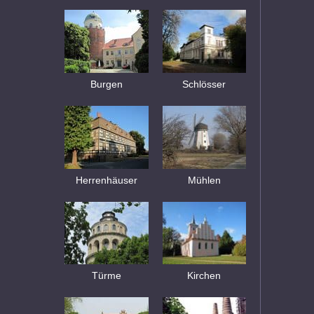
Burgen
Schlösser
Herrenhäuser
Mühlen
Türme
Kirchen