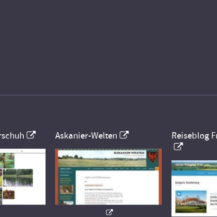
rschuh
Askanier-Welten
Reiseblog F