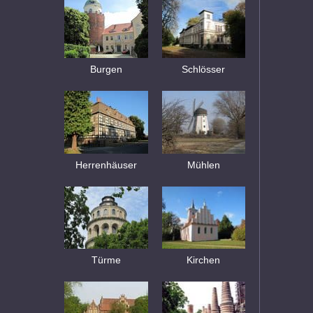
Burgen
Schlösser
Herrenhäuser
Mühlen
Türme
Kirchen