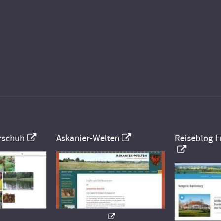
rschuh
Askanier-Welten
Reiseblog F