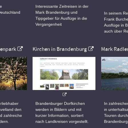
ne
Interessante Zeitreisen in der
Deutschland
Mark Brandenburg und
In seinem Re
Tippgeber für Ausflüge in die
Frank Burche
Vergangenheit
Ausflüge in 
auch über Re
nenpark
Kirchen in Brandenburg
Mark Radle
rliebhaber
Brandenburger Dorfkirchen
In zahlreiche
velland den
werden in Bildern und mit
in unterhalt
d zahlreiche
kurzer Information, sortiert
Touren durch
dern.
nach Landkreisen vorgestellt.
Brandenburg