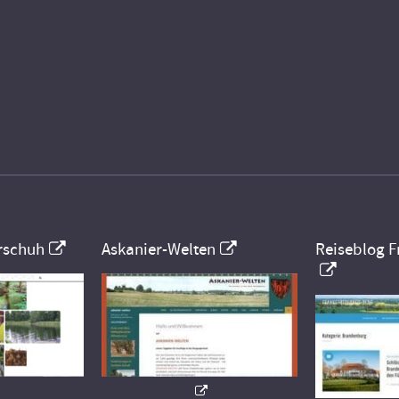
rschuh
Askanier-Welten
Reiseblog F