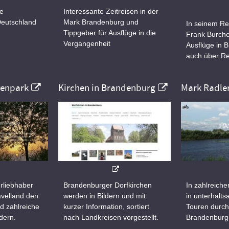
ne
Interessante Zeitreisen in der
Deutschland
Mark Brandenburg und
In seinem Re
Tippgeber für Ausflüge in die
Frank Burche
Vergangenheit
Ausflüge in 
auch über Re
nenpark
Kirchen in Brandenburg
Mark Radle
rliebhaber
Brandenburger Dorfkirchen
In zahlreiche
velland den
werden in Bildern und mit
in unterhalt
d zahlreiche
kurzer Information, sortiert
Touren durch
dern.
nach Landkreisen vorgestellt.
Brandenburg