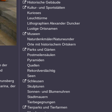
Historische Gebäude
Kultur- und Sportstätten
Kurioses
Leuchttürme
Lithographien Alexander Duncker
Lustige Ortsnamen
Museen
Naturdenkmäler/Naturwunder
Orte mit historischem Ortskern
Parks und Gärten
Postmeilensäulen
Pyramiden
n der
Quellen
nd
Rekordverdächtig
Seen
Brunsberg
Schleusen
arina, der
Skulpturen
Sonnen- und Blumenuhren
Stadtmauern
Tierbegegnungen
Tierparks und Tierfarmen