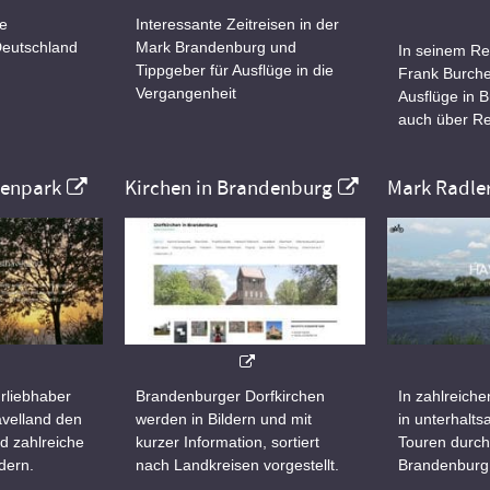
ne
Interessante Zeitreisen in der
Deutschland
Mark Brandenburg und
In seinem Re
Tippgeber für Ausflüge in die
Frank Burche
Vergangenheit
Ausflüge in 
auch über Re
nenpark
Kirchen in Brandenburg
Mark Radle
rliebhaber
Brandenburger Dorfkirchen
In zahlreiche
velland den
werden in Bildern und mit
in unterhalt
d zahlreiche
kurzer Information, sortiert
Touren durch
dern.
nach Landkreisen vorgestellt.
Brandenburg