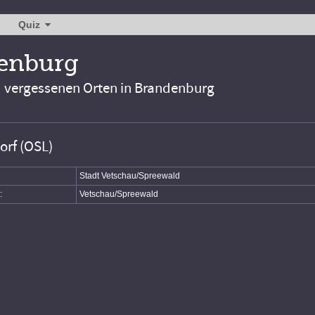
Quiz
denburg
d vergessenen Orten in Brandenburg
rf (OSL)
Stadt Vetschau/Spreewald
:
Vetschau/Spreewald