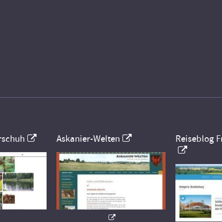
rschuh
Askanier-Welten
Reiseblog F