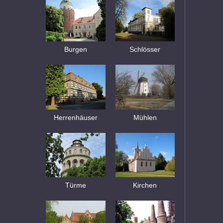
Burgen
Schlösser
Herrenhäuser
Mühlen
Türme
Kirchen