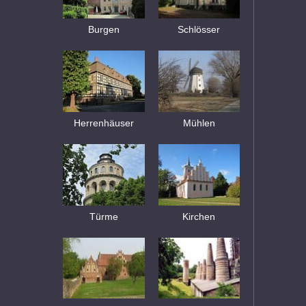
Burgen
Schlösser
Herrenhäuser
Mühlen
Türme
Kirchen