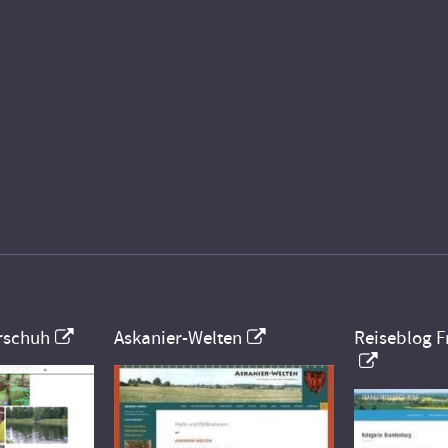
rschuh
Askanier-Welten
Reiseblog F