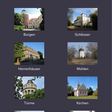
Burgen
Schlösser
Herrenhäuser
Mühlen
Türme
Kirchen