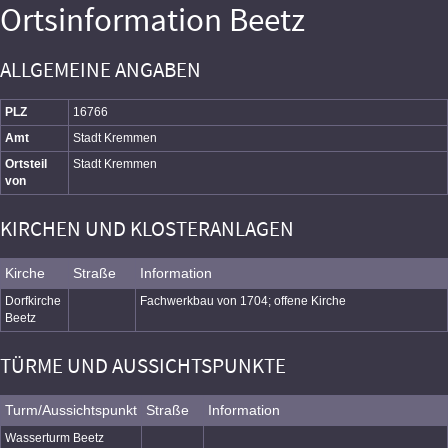
Ortsinformation Beetz
ALLGEMEINE ANGABEN
PLZ
16766
Amt
Stadt Kremmen
Ortsteil
Stadt Kremmen
von
KIRCHEN UND KLOSTERANLAGEN
Kirche
Straße
Information
Dorfkirche
Fachwerkbau von 1704; offene Kirche
Beetz
TÜRME UND AUSSICHTSPUNKTE
Turm/Aussichtspunkt
Straße
Information
Wasserturm Beetz