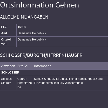
Ortsinformation Gehren
ALLGEMEINE ANGABEN
PLZ
15926
Amt
Gemeinde Heideblick
Ortsteil
Gemeinde Heideblick
von
SCHLÖSSER/BURGEN/HERRENHÄUSER
Anwesen
Straße
Information
SCHLÖSSER
Schloss
Gehren
Schloß Sinntrotz ist ein stattlicher Familienbesitz und
Sintrotz
Bergstraße
Einzeldenkmal inklusiv Wassermühle.
23