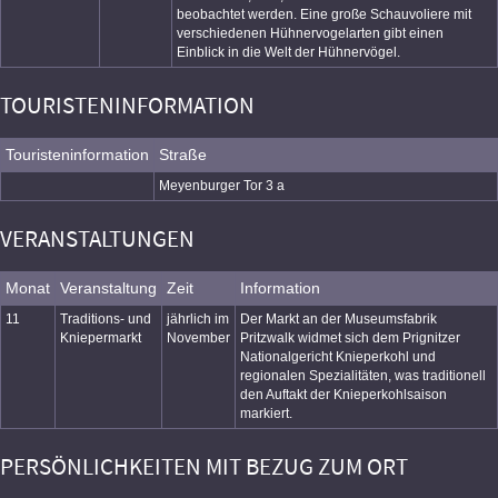
beobachtet werden. Eine große Schauvoliere mit
verschiedenen Hühnervogelarten gibt einen
Einblick in die Welt der Hühnervögel.
TOURISTENINFORMATION
Touristeninformation
Straße
Meyenburger Tor 3 a
VERANSTALTUNGEN
Monat
Veranstaltung
Zeit
Information
11
Traditions- und
jährlich im
Der Markt an der Museumsfabrik
Kniepermarkt
November
Pritzwalk widmet sich dem Prignitzer
Nationalgericht Knieperkohl und
regionalen Spezialitäten, was traditionell
den Auftakt der Knieperkohlsaison
markiert.
PERSÖNLICHKEITEN MIT BEZUG ZUM ORT