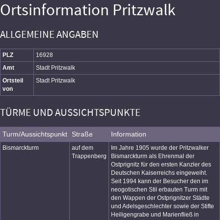
Ortsinformation Pritzwalk
ALLGEMEINE ANGABEN
PLZ
16928
Amt
Stadt Pritzwalk
Ortsteil
Stadt Pritzwalk
von
TÜRME UND AUSSICHTSPUNKTE
Turm/Aussichtspunkt
Straße
Information
Bismarckturm
auf dem
Im Jahre 1905 wurde der Pritzwalker
Trappenberg
Bismarckturm als Ehrenmal der
Ostprignitz für den ersten Kanzler des
Deutschen Kaiserreichs eingeweiht.
Seit 1994 kann der Besucher den im
neogotischen Stil erbauten Turm mit
den Wappen der Ostprignitzer Städte
und Adelsgeschlechter sowie der Stifte
Heiligengrabe und Marienfließ in