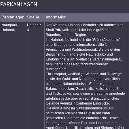
PARKANLAGEN
Parkanlagen
Straße
Information
Naturpark
Hainholz
Der Waldpark Hainholz befindet sich nördlich der
Hainholz
4
Stadt Pritzwalk und ist der letzte größere
Baumbestand der Region.
Im Hainholz befindet sich die "Grüne Akademie",
eine Bildungs- und Informationsstätte für
Artenschutz und Waldpädagogik. Sie bietet den
Besuchern umfangreiche Naturschutz- und
Erlebnisinhalte an. Vielfältige Veranstaltungen zu
den Themen des Naturschutzes werden
durchgeführt.
Ein Lehrpfad, weitläufige Wander- und Reitwege
sowie der Wald- und Naturlehrgarten vermitteln
bleibende Naturerlebnisse. Einen Irrgarten,
Balancierstrecken, Geschicklichkeitstraining, Sinn-
und Taststrecken sowie eine weiträumig angelegte
Erlebnisstrecke über ein sonst unzugängliches
Gelände vermitteln bleibende Eindrücke.
Die Ausstellung im Naturkundemuseum zur
heimischen Artenvielfalt zeigt in naturnah
gestalteten Dioramen die einheimische Tierwelt.
Im Lehrgarten können Birk- und Haselhühner,
Auerhühner, Uhu, Iltisfrettchen und Siebenschläfer