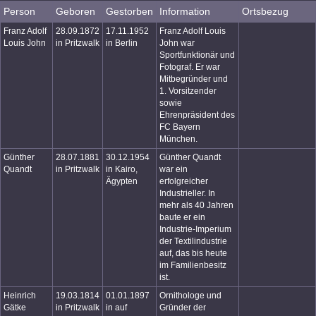
Person
Geboren
Gestorben
Information
Ortsbezug
Franz Adolf
28.09.1872
17.11.1952
Franz Adolf Louis
Louis John
in Pritzwalk
in Berlin
John war
Sportfunktionär und
Fotograf. Er war
Mitbegründer und
1. Vorsitzender
sowie
Ehrenpräsident des
FC Bayern
München.
Günther
28.07.1881
30.12.1954
Günther Quandt
Quandt
in Pritzwalk
in Kairo,
war ein
Ägypten
erfolgreicher
Industrieller. In
mehr als 40 Jahren
baute er ein
Industrie-Imperium
der Textilindustrie
auf, das bis heute
im Familienbesitz
ist.
Heinrich
19.03.1814
01.01.1897
Ornithologe und
Gätke
in Pritzwalk
in auf
Gründer der