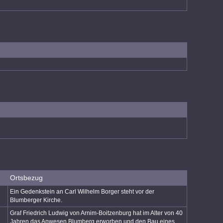
Ortsbezug
Ein Gedenkstein an Carl Wilhelm Borger steht vor der
Blumberger Kirche.
Graf Friedrich Ludwig von Arnim-Boitzenburg hat im Alter von 40
Jahren das Anwesen Blumberg erworben und den Bau eines