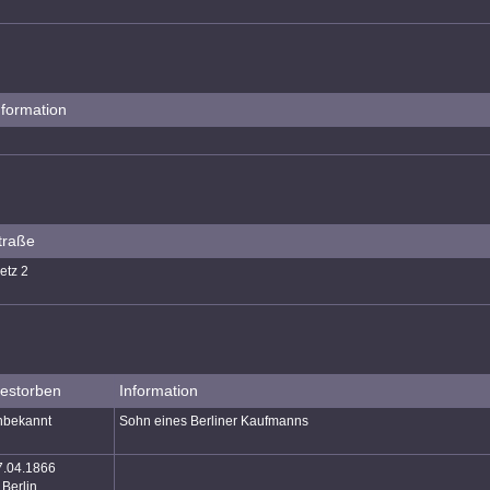
nformation
traße
etz 2
estorben
Information
nbekannt
Sohn eines Berliner Kaufmanns
7.04.1866
 Berlin