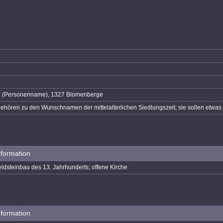
h (Personenname), 1327 Blomenberge
gehören zu den Wunschnamen der mittelalterlichen Siedlungszeit; sie sollen etw
nformation
eldsteinbau des 13. Jahrhunderts; offene Kirche
nformation