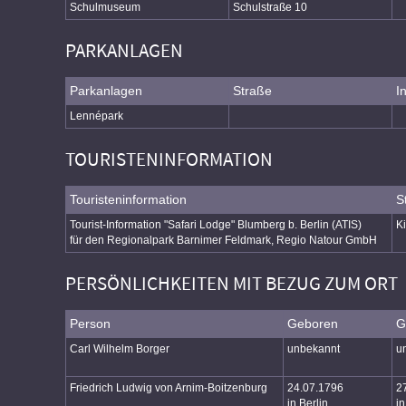
Schulmuseum
Schulstraße 10
PARKANLAGEN
Parkanlagen
Straße
I
Lennépark
TOURISTENINFORMATION
Touristeninformation
S
Tourist-Information "Safari Lodge" Blumberg b. Berlin (ATIS)
Ki
für den Regionalpark Barnimer Feldmark, Regio Natour GmbH
PERSÖNLICHKEITEN MIT BEZUG ZUM ORT
Person
Geboren
G
Carl Wilhelm Borger
unbekannt
u
Friedrich Ludwig von Arnim-Boitzenburg
24.07.1796
2
in Berlin
in