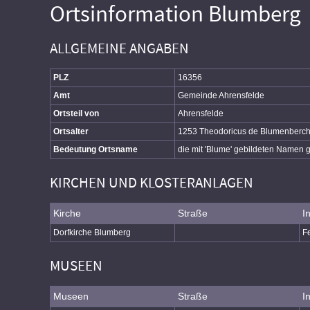
Ortsinformation Blumberg
ALLGEMEINE ANGABEN
PLZ
16356
Amt
Gemeinde Ahrensfelde
Ortsteil von
Ahrensfelde
Ortsalter
1253 Theodoricus de Blumenberc
Bedeutung Ortsname
die mit 'Blume' gebildeten Namen 
KIRCHEN UND KLOSTERANLAGEN
Kirche
Straße
I
Dorfkirche Blumberg
F
MUSEEN
Museen
Straße
I