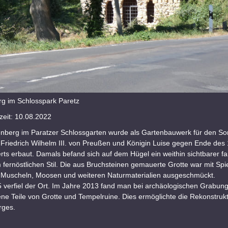
rg im Schlosspark Paretz
eit: 10.08.2022
enberg im Paratzer Schlossgarten wurde als Gartenbauwerk für den S
Friedrich Wilhelm III. von Preußen und Königin Luise gegen Ende des 
ts erbaut. Damals befand sich auf dem Hügel ein weithin sichtbarer f
m fernöstlichen Stil. Die aus Bruchsteinen gemauerte Grotte war mit Spi
, Muscheln, Moosen und weiteren Naturmaterialien ausgeschmückt.
 verfiel der Ort. Im Jahre 2013 fand man bei archäologischen Grabung
ene Teile von Grotte und Tempelruine. Dies ermöglichte die Rekonstruk
rges.