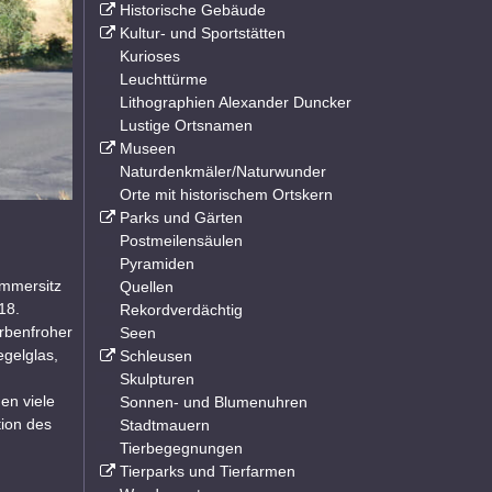
Historische Gebäude
Kultur- und Sportstätten
Kurioses
Leuchttürme
Lithographien Alexander Duncker
Lustige Ortsnamen
Museen
Naturdenkmäler/Naturwunder
Orte mit historischem Ortskern
Parks und Gärten
Postmeilensäulen
Pyramiden
ommersitz
Quellen
18.
Rekordverdächtig
arbenfroher
Seen
egelglas,
Schleusen
Skulpturen
en viele
Sonnen- und Blumenuhren
tion des
Stadtmauern
Tierbegegnungen
Tierparks und Tierfarmen