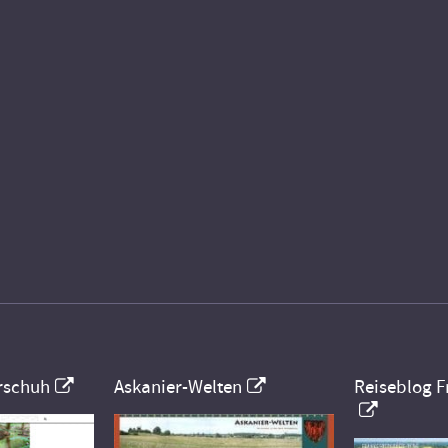
rschuh
Askanier-Welten
Reiseblog F