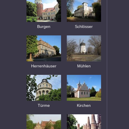
Burgen
Schlösser
Herrenhäuser
Mühlen
Türme
Kirchen