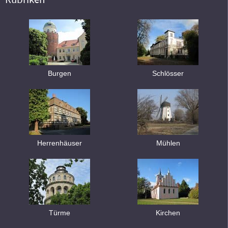
Burgen
Schlösser
Herrenhäuser
Mühlen
Türme
Kirchen