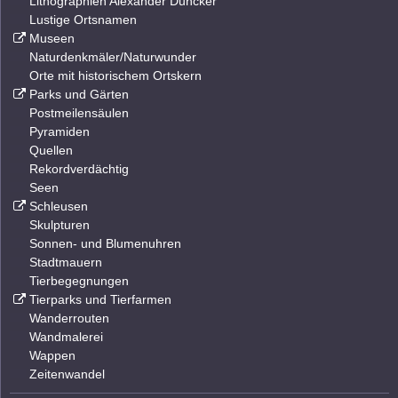
Lithographien Alexander Duncker
Lustige Ortsnamen
Museen
Naturdenkmäler/Naturwunder
Orte mit historischem Ortskern
Parks und Gärten
Postmeilensäulen
Pyramiden
Quellen
Rekordverdächtig
Seen
Schleusen
Skulpturen
Sonnen- und Blumenuhren
Stadtmauern
Tierbegegnungen
Tierparks und Tierfarmen
Wanderrouten
Wandmalerei
Wappen
Zeitenwandel