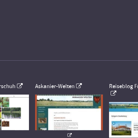
rschuh
Askanier-Welten
Reiseblog F