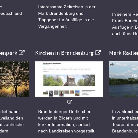
ne
Interessante Zeitreisen in der
Deutschland
Mark Brandenburg und
In seinem Re
Tippgeber für Ausflüge in die
Frank Burche
Vergangenheit
Ausflüge in 
auch über Re
nenpark
Kirchen in Brandenburg
Mark Radle
rliebhaber
Brandenburger Dorfkirchen
In zahlreiche
velland den
werden in Bildern und mit
in unterhalt
d zahlreiche
kurzer Information, sortiert
Touren durch
dern.
nach Landkreisen vorgestellt.
Brandenburg