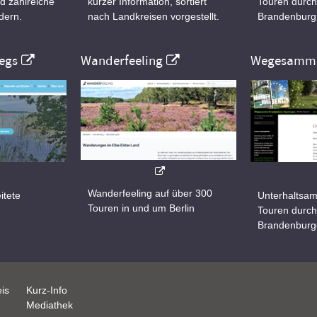
d zahlreiche
kurzer Information, sortiert
Touren durch
dern.
nach Landkreisen vorgestellt.
Brandenburg
egs
Wanderfeeling
Wegesamml
Wanderfeeling auf über 300
itete
Unterhaltsam
Touren in und um Berlin
d
Touren durch
Brandenburg
is
Kurz-Info
Mediathek