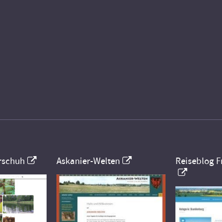
rschuh
Askanier-Welten
Reiseblog F