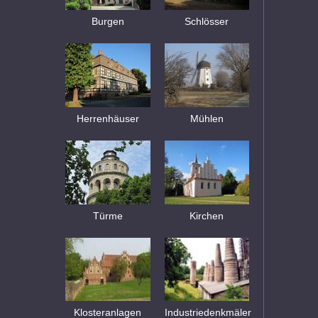
Burgen
Schlösser
Herrenhäuser
Mühlen
Türme
Kirchen
Klosteranlagen
Industriedenkmäler