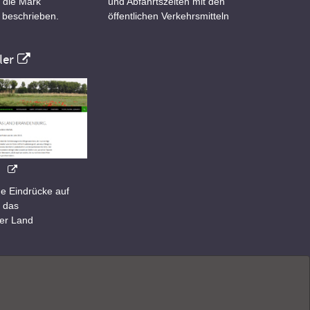
 die Mark
und Abfahrtszeiten mit den
 beschrieben.
öffentlichen Verkehrsmitteln
er
e Eindrücke auf
 das
er Land