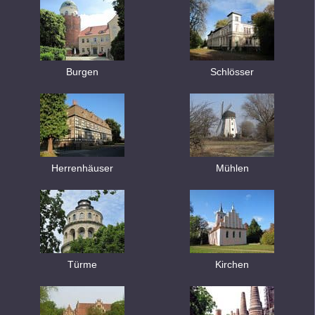
Burgen
Schlösser
Herrenhäuser
Mühlen
Türme
Kirchen