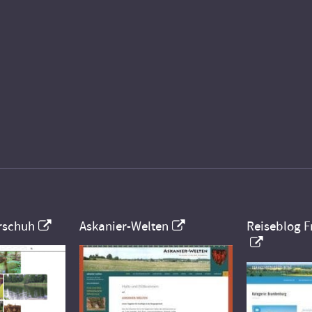
rschuh
Askanier-Welten
Reiseblog F