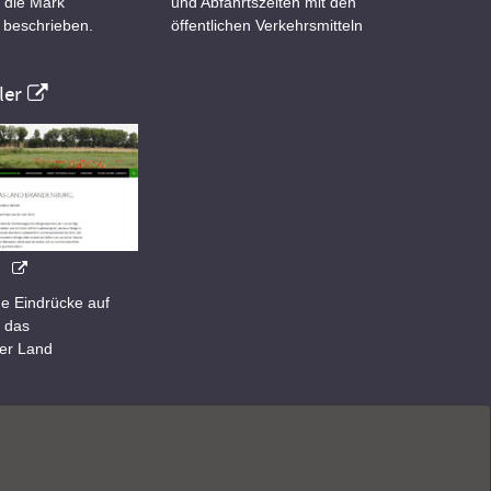
 die Mark
und Abfahrtszeiten mit den
 beschrieben.
öffentlichen Verkehrsmitteln
er
e Eindrücke auf
 das
er Land