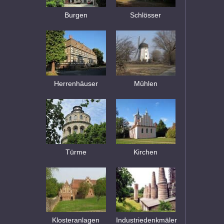
Burgen
Schlösser
Herrenhäuser
Mühlen
Türme
Kirchen
Klosteranlagen
Industriedenkmäler