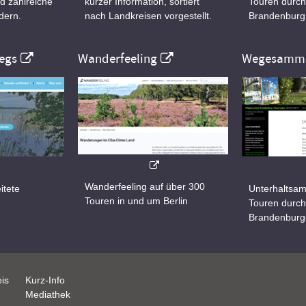
d zahlreiche
kurzer Information, sortiert
Touren durch
dern.
nach Landkreisen vorgestellt.
Brandenburg
egs
Wanderfeeling
Wegesamml
Wanderfeeling auf über 300
itete
Unterhaltsam
Touren in und um Berlin
d
Touren durch
Brandenburg
is
Kurz-Info
Mediathek