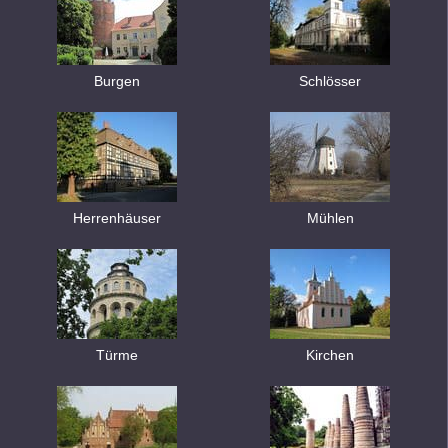
Burgen
Schlösser
Herrenhäuser
Mühlen
Türme
Kirchen