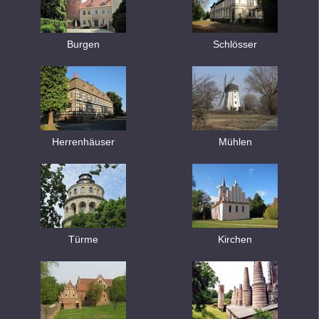
Burgen
Schlösser
Herrenhäuser
Mühlen
Türme
Kirchen